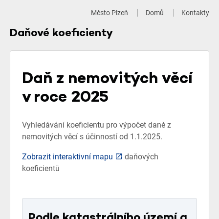
Město Plzeň
Domů
Kontakty
Daňové koeficienty
Daň z nemovitých věcí
v roce 2025
Vyhledávání koeficientu pro výpočet daně z
nemovitých věcí s účinností od 1.1.2025.
Zobrazit interaktivní mapu
daňových
koeficientů
Podle katastrálního území a